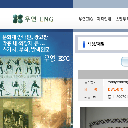
wooyeonen
글작성자
DWE-870
제 목
1_200701
파일 #1