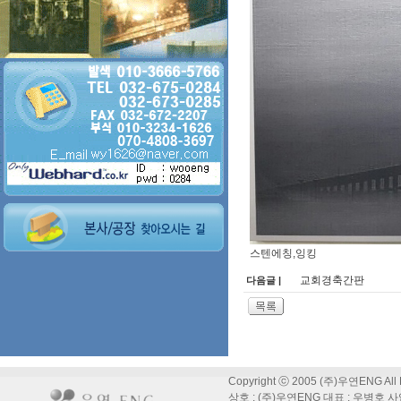
스텐에칭,잉킹
교회경축간판
다음글 |
Copyright ⓒ 2005 (주)우연ENG All R
상호 : (주)우연ENG 대표 : 우병호 사