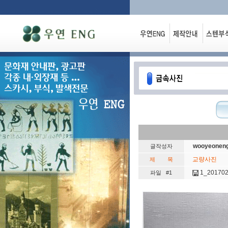
wooyeonen
글작성자
교량사진
제 목
1_201702
파일 #1