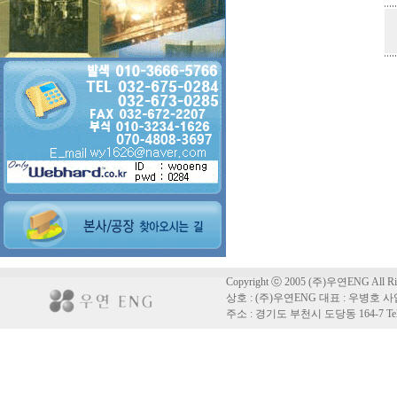
Copyright ⓒ 2005 (주)우연ENG All Righ
상호 : (주)우연ENG 대표 : 우병호 사업
주소 : 경기도 부천시 도당동 164-7 Tel : 03